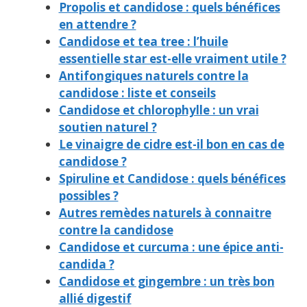
Propolis et candidose : quels bénéfices
en attendre ?
Candidose et tea tree : l’huile
essentielle star est-elle vraiment utile ?
Antifongiques naturels contre la
candidose : liste et conseils
Candidose et chlorophylle : un vrai
soutien naturel ?
Le vinaigre de cidre est-il bon en cas de
candidose ?
Spiruline et Candidose : quels bénéfices
possibles ?
Autres remèdes naturels à connaitre
contre la candidose
Candidose et curcuma : une épice anti-
candida ?
Candidose et gingembre : un très bon
allié digestif