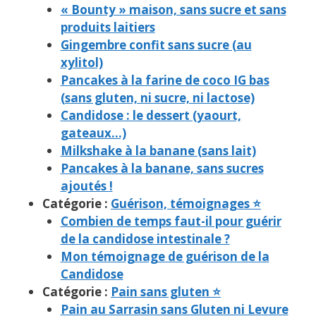
« Bounty » maison, sans sucre et sans
produits laitiers
Gingembre confit sans sucre (au
xylitol)
Pancakes à la farine de coco IG bas
(sans gluten, ni sucre, ni lactose)
Candidose : le dessert (yaourt,
gateaux…)
Milkshake à la banane (sans lait)
Pancakes à la banane, sans sucres
ajoutés !
Catégorie :
Guérison, témoignages ⭐
Combien de temps faut-il pour guérir
de la candidose intestinale ?
Mon témoignage de guérison de la
Candidose
Catégorie :
Pain sans gluten ⭐
Pain au Sarrasin sans Gluten ni Levure