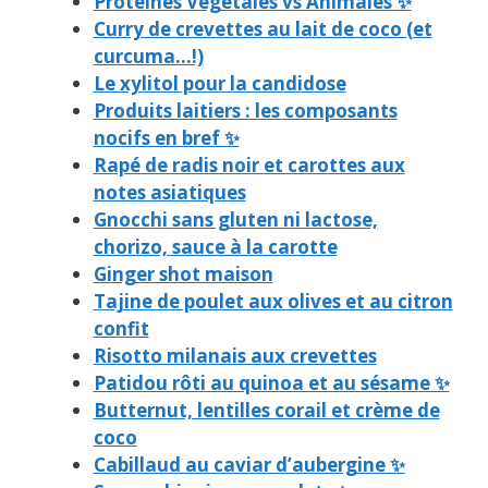
Protéines Végétales vs Animales ✨
Curry de crevettes au lait de coco (et
curcuma…!)
Le xylitol pour la candidose
Produits laitiers : les composants
nocifs en bref ✨
Rapé de radis noir et carottes aux
notes asiatiques
Gnocchi sans gluten ni lactose,
chorizo, sauce à la carotte
Ginger shot maison
Tajine de poulet aux olives et au citron
​confit
Risotto milanais aux crevettes
Patidou rôti au quinoa et au sésame ✨
Butternut, lentilles corail et crème de
coco
Cabillaud au caviar d’aubergine ✨