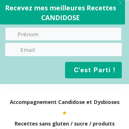
Recevez mes meilleures Recettes
CANDIDOSE
C'est Parti !
Aller
au
contenu
Accompagnement Candidose et Dysbioses
Recettes sans gluten / sucre / produits