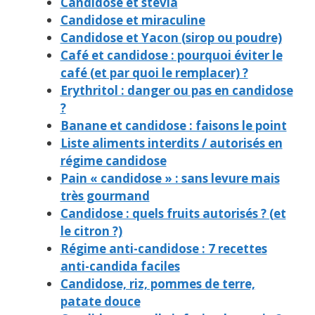
Candidose et stevia
Candidose et miraculine
Candidose et Yacon (sirop ou poudre)
Café et candidose : pourquoi éviter le
café (et par quoi le remplacer) ?
Erythritol : danger ou pas en candidose
?
Banane et candidose : faisons le point
Liste aliments interdits / autorisés en
régime candidose
Pain « candidose » : sans levure mais
très gourmand
Candidose : quels fruits autorisés ? (et
le citron ?)
Régime anti-candidose : 7 recettes
anti-candida faciles
Candidose, riz, pommes de terre,
patate douce