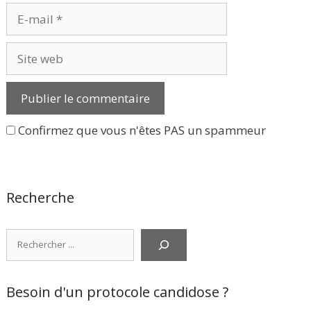
E-
mail
Site
web
Confirmez que vous n'êtes PAS un spammeur
Recherche
Rechercher
Besoin d'un protocole candidose ?