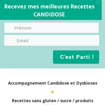
Recevez mes meilleures Recettes
CANDIDOSE
C'est Parti !
Aller
au
contenu
Accompagnement Candidose et Dysbioses
Recettes sans gluten / sucre / produits