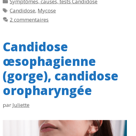
Catégories
Symptômes, causes, tests Candidose
Étiquettes
Candidose
,
Mycose
2 commentaires
Candidose
œsophagienne
(gorge), candidose
oropharyngée
par
Juliette