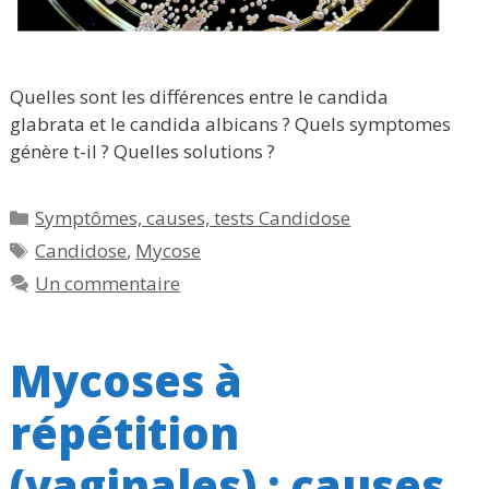
Quelles sont les différences entre le candida
glabrata et le candida albicans ? Quels symptomes
génère t-il ? Quelles solutions ?
Catégories
Symptômes, causes, tests Candidose
Étiquettes
Candidose
,
Mycose
Un commentaire
Mycoses à
répétition
(vaginales) : causes