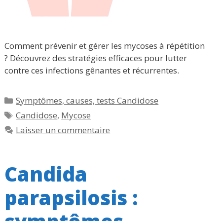
Comment prévenir et gérer les mycoses à répétition
? Découvrez des stratégies efficaces pour lutter
contre ces infections gênantes et récurrentes.
Catégories
Symptômes, causes, tests Candidose
Étiquettes
Candidose
,
Mycose
Laisser un commentaire
Candida
parapsilosis :