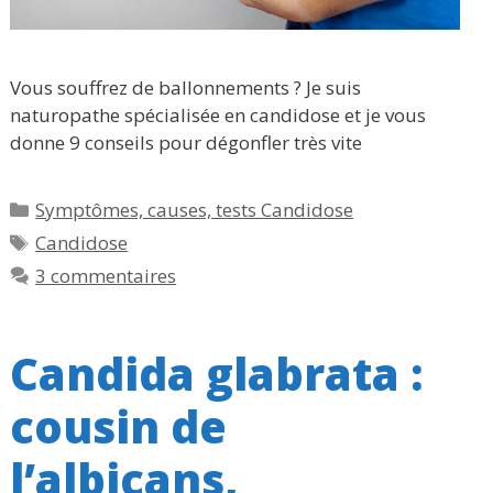
Vous souffrez de ballonnements ? Je suis
naturopathe spécialisée en candidose et je vous
donne 9 conseils pour dégonfler très vite
Catégories
Symptômes, causes, tests Candidose
Étiquettes
Candidose
3 commentaires
Candida glabrata :
cousin de
l’albicans,