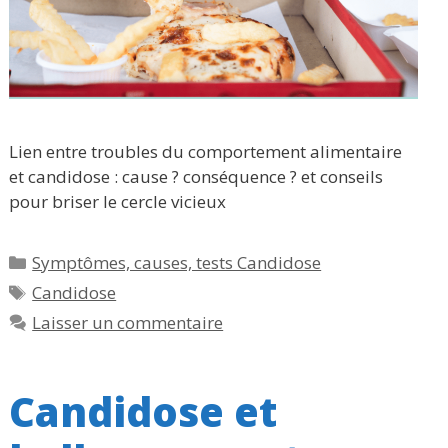
Lien entre troubles du comportement alimentaire
et candidose : cause ? conséquence ? et conseils
pour briser le cercle vicieux
Catégories
Symptômes, causes, tests Candidose
Étiquettes
Candidose
Laisser un commentaire
Candidose et