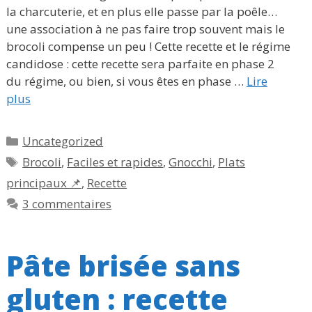
la charcuterie, et en plus elle passe par la poêle…
une association à ne pas faire trop souvent mais le
brocoli compense un peu ! Cette recette et le régime
candidose : cette recette sera parfaite en phase 2
du régime, ou bien, si vous êtes en phase …
Lire
plus
Catégories
Uncategorized
Étiquettes
Brocoli
,
Faciles et rapides
,
Gnocchi
,
Plats
principaux 📌
,
Recette
3 commentaires
Pâte brisée sans
gluten : recette