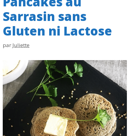
Pancakes au
Sarrasin sans
Gluten ni Lactose
par
Juliette