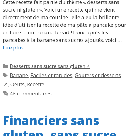
Cette recette fait partie du thème « desserts sans
sucre ni gluten ». Voici une recette qui me vient
directement de ma cousine : elle a eu la brillante
idée d’utiliser la recette de ma pâte à pancake pour
en faire … un banana bread ! Donc après les
pancakes à la banane sans sucres ajoutés, voici …
Lire plus
Catégories
Desserts sans sucre sans gluten ⭐
Étiquettes
Banane
,
Faciles et rapides
,
Gouters et desserts
📌
,
Oeufs
,
Recette
48 commentaires
Financiers sans
gluten, sans sucre,