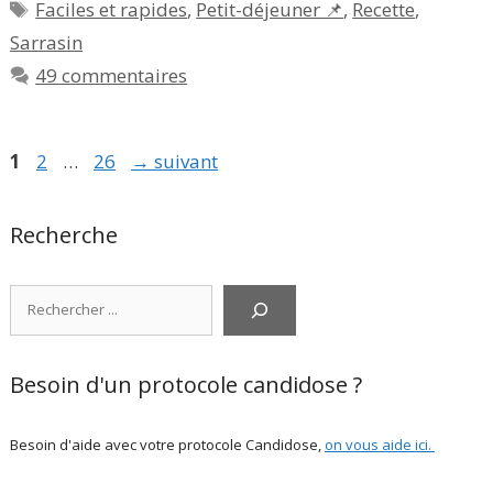
Étiquettes
Faciles et rapides
,
Petit-déjeuner 📌
,
Recette
,
Sarrasin
49 commentaires
Page
Page
Page
1
2
…
26
→
suivant
Recherche
Rechercher
Besoin d'un protocole candidose ?
Besoin d'aide avec votre protocole Candidose,
on vous aide ici
.