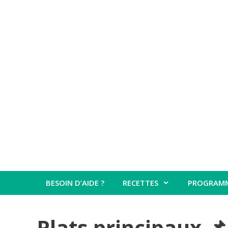
Aller
au
contenu
BESOIN D’AIDE ?
RECETTES
PROGRAM
Plats principaux 📌