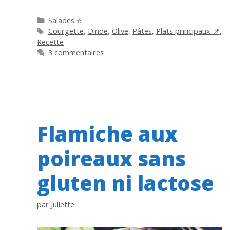
Catégories
Salades ⭐
Étiquettes
Courgette
,
Dinde
,
Olive
,
Pâtes
,
Plats principaux 📌
,
Recette
3 commentaires
Flamiche aux
poireaux sans
gluten ni lactose
par
Juliette