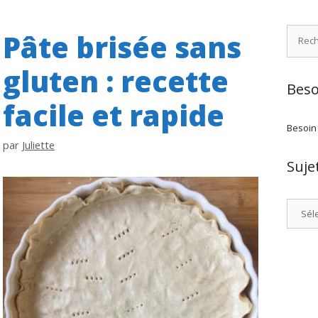
Recher
Pâte brisée sans
gluten : recette
Beso
facile et rapide
Besoin
par
Juliette
Suje
Catégo