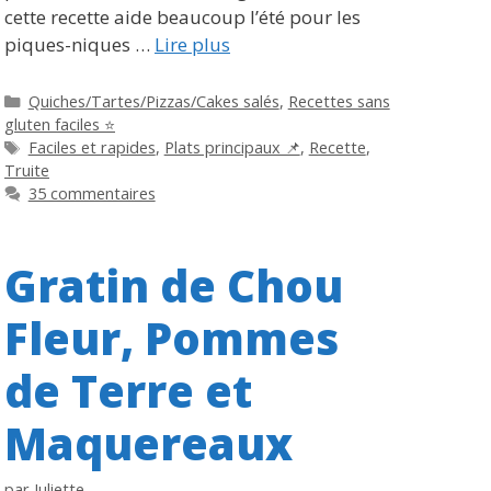
cette recette aide beaucoup l’été pour les
piques-niques …
Lire plus
Catégories
Quiches/Tartes/Pizzas/Cakes salés
,
Recettes sans
gluten faciles ⭐
Étiquettes
Faciles et rapides
,
Plats principaux 📌
,
Recette
,
Truite
35 commentaires
Gratin de Chou
Fleur, Pommes
de Terre et
Maquereaux
par
Juliette