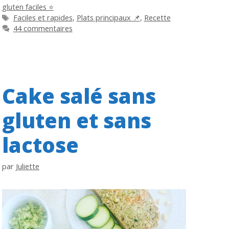
gluten faciles ⭐
Étiquettes
Faciles et rapides
,
Plats principaux 📌
,
Recette
44 commentaires
Cake salé sans
gluten et sans
lactose
par
Juliette