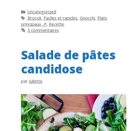
Catégories
Uncategorized
Étiquettes
Brocoli
,
Faciles et rapides
,
Gnocchi
,
Plats
principaux 📌
,
Recette
3 commentaires
Salade de pâtes
candidose
par
Juliette