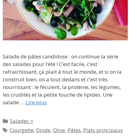
Salade de pâtes candidose : on continue la série
des salades pour l’été ! C’est facile, c’est
rafraichissant, ça plait à tout le monde, et si on la
construit bien, on a tout dedans et c’est très
nourrissant : le féculent, la protéine, les légumes,
les crudités et la petite touche de lipides. Une
salade …
Lire plus
Catégories
Salades ⭐
Étiquettes
Courgette
,
Dinde
,
Olive
,
Pâtes
,
Plats principaux