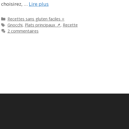
choisirez, …
Lire plus
Catégories
Recettes sans gluten faciles ⭐
Étiquettes
Gnocchi
,
Plats principaux 📌
,
Recette
2 commentaires