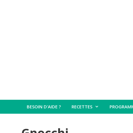
Aller
au
contenu
BESOIN D’AIDE ?
RECETTES
PROGRAM
Gnocchi