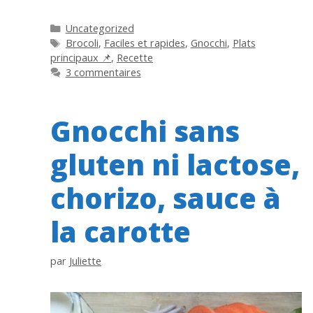
Catégories
Uncategorized
Étiquettes
Brocoli
,
Faciles et rapides
,
Gnocchi
,
Plats
principaux 📌
,
Recette
3 commentaires
Gnocchi sans
gluten ni lactose,
chorizo, sauce à
la carotte
par
Juliette