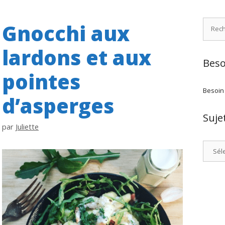
Recher
Gnocchi aux
lardons et aux
Beso
pointes
Besoin
d’asperges
Suje
par
Juliette
Catégo