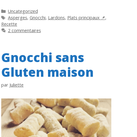
Catégories
Uncategorized
Étiquettes
Asperges
,
Gnocchi
,
Lardons
,
Plats principaux 📌
,
Recette
2 commentaires
Gnocchi sans
Gluten maison
par
Juliette