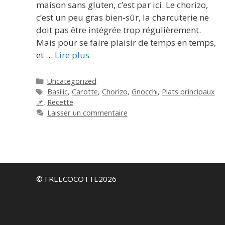
maison sans gluten, c’est par ici. Le chorizo,
c’est un peu gras bien-sûr, la charcuterie ne
doit pas être intégrée trop régulièrement.
Mais pour se faire plaisir de temps en temps,
et …
Lire plus
Catégories
Uncategorized
Étiquettes
Basilic
,
Carotte
,
Chorizo
,
Gnocchi
,
Plats principaux
📌
,
Recette
Laisser un commentaire
© FREECOCOTTE2026