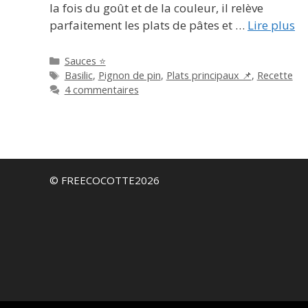
la fois du goût et de la couleur, il relève
parfaitement les plats de pâtes et …
Lire plus
Catégories
Sauces ⭐
Étiquettes
Basilic
,
Pignon de pin
,
Plats principaux 📌
,
Recette
4 commentaires
© FREECOCOTTE2026