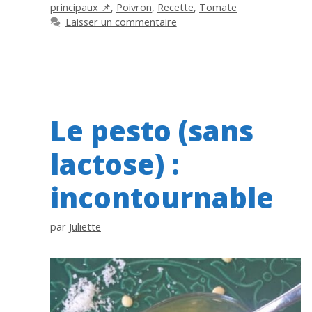
principaux 📌
,
Poivron
,
Recette
,
Tomate
Laisser un commentaire
Le pesto (sans
lactose) :
incontournable
par
Juliette