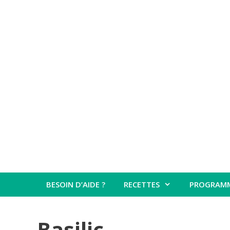
Aller
au
contenu
BESOIN D’AIDE ?
RECETTES
PROGRAM
Basilic