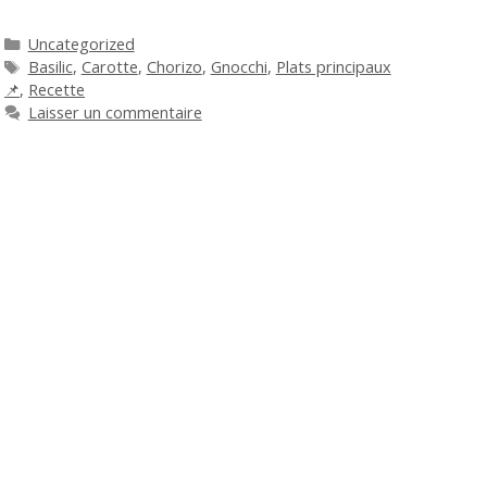
Catégories
Uncategorized
Étiquettes
Basilic
,
Carotte
,
Chorizo
,
Gnocchi
,
Plats principaux
📌
,
Recette
Laisser un commentaire