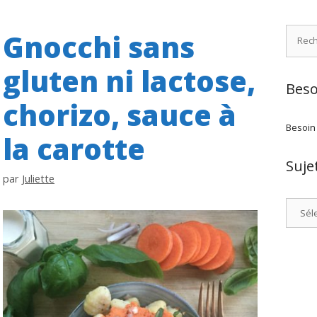
Recher
Gnocchi sans
gluten ni lactose,
Beso
chorizo, sauce à
Besoin
la carotte
Suje
par
Juliette
Catégo