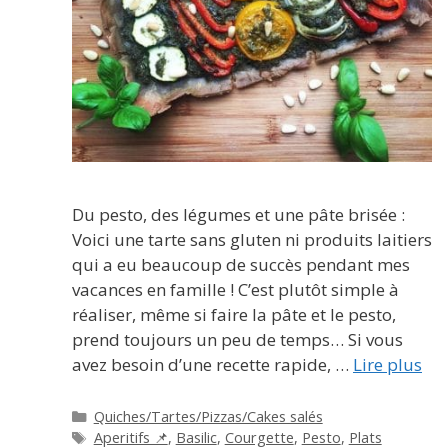
Du pesto, des légumes et une pâte brisée :
Voici une tarte sans gluten ni produits laitiers
qui a eu beaucoup de succès pendant mes
vacances en famille ! C’est plutôt simple à
réaliser, même si faire la pâte et le pesto,
prend toujours un peu de temps… Si vous
avez besoin d’une recette rapide, …
Lire plus
Catégories
Quiches/Tartes/Pizzas/Cakes salés
Étiquettes
Aperitifs 📌
,
Basilic
,
Courgette
,
Pesto
,
Plats