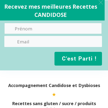
Recevez mes meilleures Recettes
CANDIDOSE
C'est Parti !
Aller
au
contenu
Accompagnement Candidose et Dysbioses
Recettes sans gluten / sucre / produits