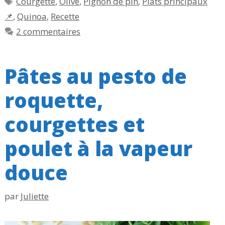
Courgette
,
Olive
,
Pignon de pin
,
Plats principaux
📌
,
Quinoa
,
Recette
2 commentaires
Pâtes au pesto de
roquette,
courgettes et
poulet à la vapeur
douce
par
Juliette