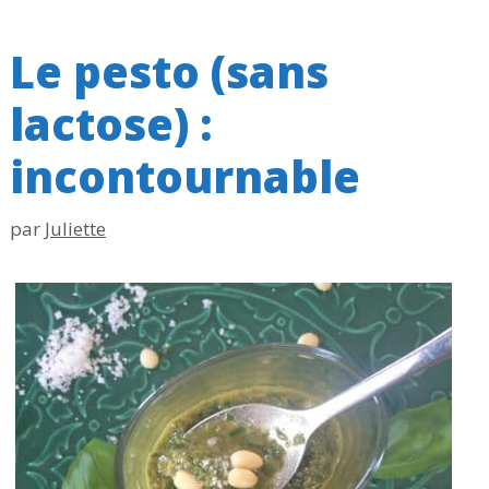
Le pesto (sans
lactose) :
incontournable
par
Juliette