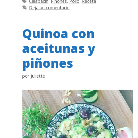
Etiquetas
Calabacín
,
Piñones
,
Pollo
,
Receta
Deja un comentario
Quinoa con
aceitunas y
piñones
por
Juliette