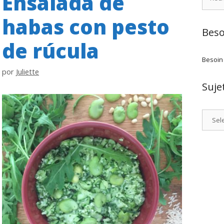
Ensalada de
habas con pesto
Beso
de rúcula
Besoin
por
Juliette
Suje
Catego