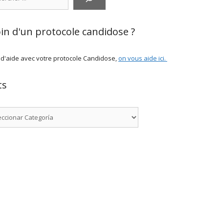
in d'un protocole candidose ?
 d'aide avec votre protocole Candidose,
on vous aide ici
.
ts
rías