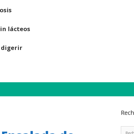
osis
sin lácteos
 digerir
Rech
Recher