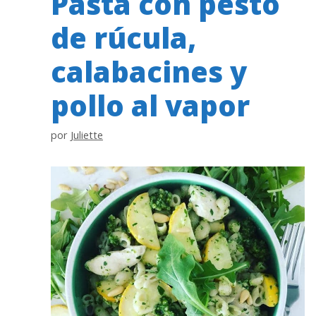
Pasta con pesto
de rúcula,
calabacines y
pollo al vapor
por
Juliette