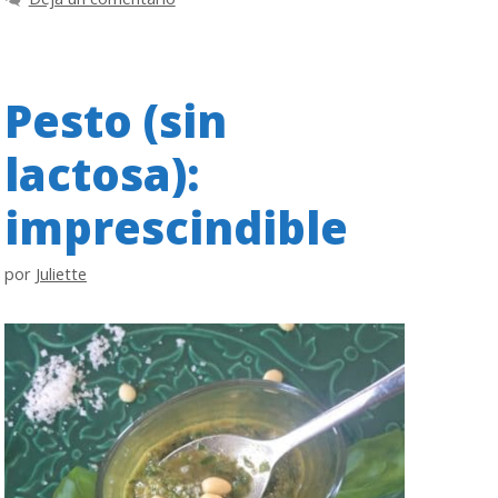
Pesto (sin
lactosa):
imprescindible
por
Juliette