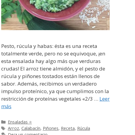
Pesto, rúcula y habas: ésta es una receta
totalmente verde, pero no se equivoque, ¡en
esta ensalada hay algo más que verduras
crudas! El arroz tiene almidón, y el pesto de
rúcula y piñones tostados están llenos de
sabor. Además, recibimos un verdadero
impulso proteínico, ya que cumplimos con la
restricción de proteínas vegetales «2/3 …
Leer
más
Categorías
Ensaladas ⭐
Etiquetas
Arroz
,
Calabacín
,
Piñones
,
Receta
,
Rúcula
Deja un comentario