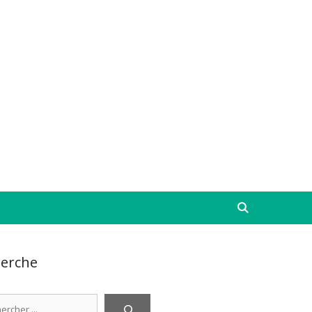
erche
cher