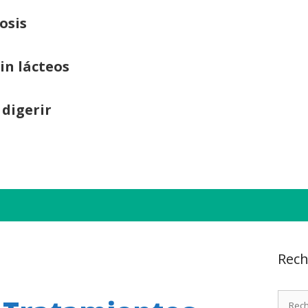
osis
sin lácteos
 digerir
Rech
Recher