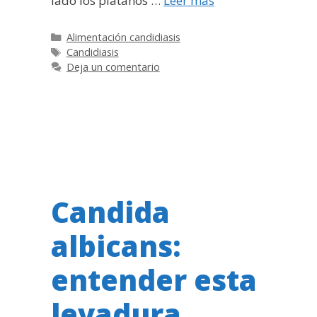
lado los plátanos …
Leer más
Categorías
Alimentación candidiasis
Etiquetas
Candidiasis
Deja un comentario
Candida
albicans:
entender esta
levadura