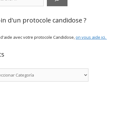
in d'un protocole candidose ?
 d'aide avec votre protocole Candidose,
on vous aide ici
.
ts
rías