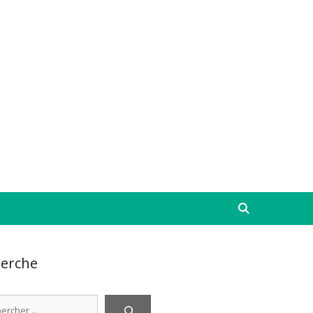
erche
cher