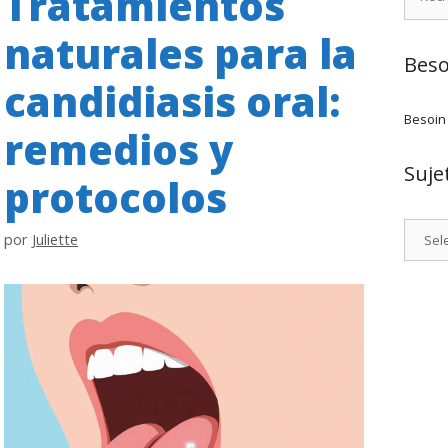
Tratamientos
naturales para la
Beso
candidiasis oral:
Besoin
remedios y
Suje
protocolos
Catego
por
Juliette