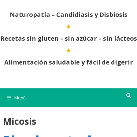
Saltar
al
Naturopatía – Candidiasis y Disbiosis
contenido
Recetas sin gluten – sin azúcar – sin lácteos
Alimentación saludable y fácil de digerir
Menú
Micosis