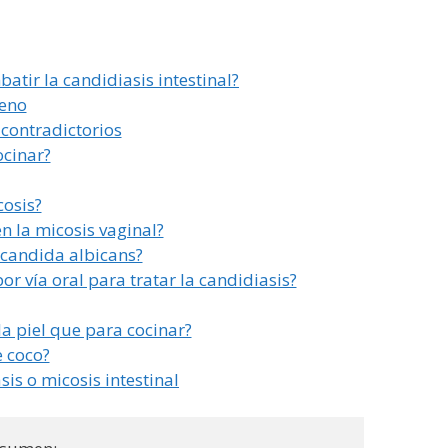
batir la candidiasis intestinal?
ueno
 contradictorios
ocinar?
cosis?
en la micosis vaginal?
a candida albicans?
por vía oral para tratar la candidiasis?
la piel que para cocinar?
e coco?
sis o micosis intestinal