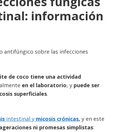
fecciones fúngicas
tinal: información
o antifúngico sobre las infecciones
eite de coco tiene una actividad
palmente
en el laboratorio
, y
puede ser
cosis superficiales
.
sis
intestinal y
micosis crónicas
,
y en este
xageraciones ni promesas simplistas
: