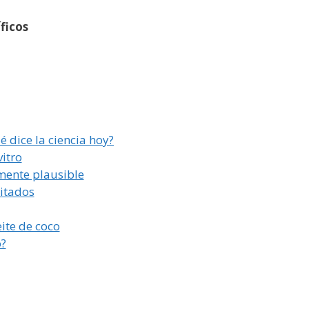
ficos
é dice la ciencia hoy?
itro
mente plausible
itados
ite de coco
o?