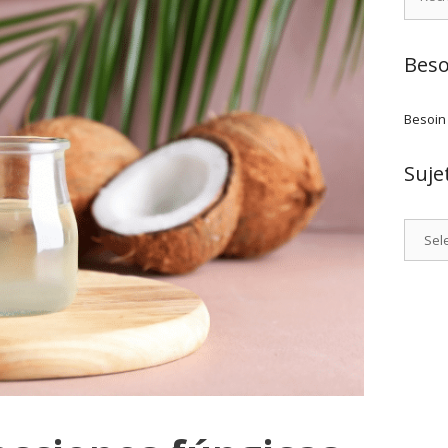
Beso
Besoin
Suje
Catego