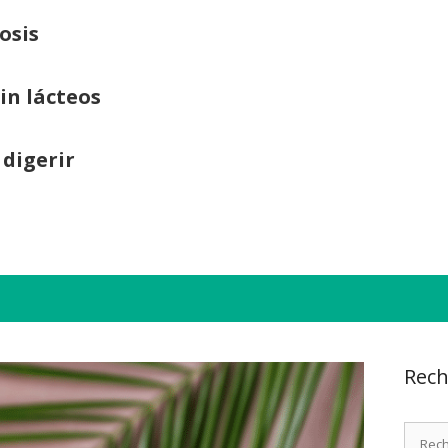
osis
sin lácteos
 digerir
Rech
Recher