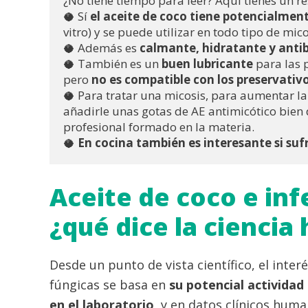
¿No tiene tiempo para leer? Aquí tienes un 
🥥 Sí 
el aceite de coco tiene potencialmen
vitro) y se puede utilizar en todo tipo de mico
🥥 Además es 
calmante, hidratante y antib
🥥 También es un 
buen lubricante 
para las 
pero 
no es compatible con los preservativo
🥥 Para tratar una micosis, para aumentar la e
añadirle unas gotas de AE antimicótico bien d
profesional formado en la materia.  
🥥 
En cocina también es interesante si suf
Aceite de coco e inf
¿qué dice la ciencia
Desde un punto de vista científico, el interé
fúngicas se basa en
su potencial actividad
en el laboratorio
, y en datos clínicos hum