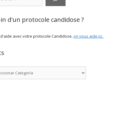
in d'un protocole candidose ?
 d'aide avec votre protocole Candidose,
on vous aide ici
.
ts
rías