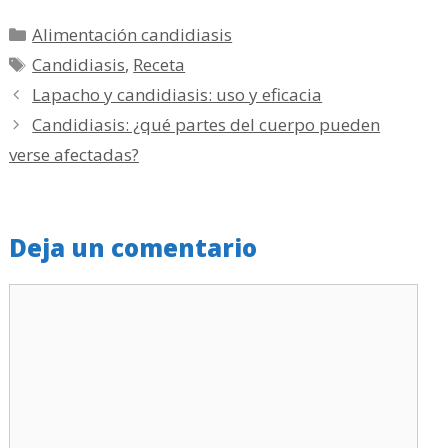
Categorías
Alimentación candidiasis
Etiquetas
Candidiasis
,
Receta
Lapacho y candidiasis: uso y eficacia
Candidiasis: ¿qué partes del cuerpo pueden
verse afectadas?
Deja un comentario
Comentario