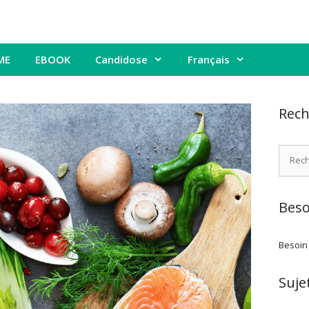
ME
EBOOK
Candidose
Français
Rech
Recher
Beso
Besoin
Suje