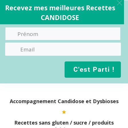
Recevez mes meilleures Recettes
CANDIDOSE
C'est Parti !
Aller
au
contenu
Accompagnement Candidose et Dysbioses
Recettes sans gluten / sucre / produits