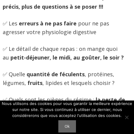
précis, plus de questions à se poser !!!
✅ Les
erreurs à ne pas faire
pour ne pas
agresser votre physiologie digestive
✅ Le détail de chaque repas : on mange quoi
au
petit-déjeuner, le midi, au goûter, le soir ?
✅ Quelle
quantité de féculents
, protéines,
légumes,
fruits
, lipides et lesquels choisir ?
✅ Quels sont les pièges du régime :
la perte de
Nous utilisons des cookies pour vous garantir la meilleure expérience
poids, fatiguer le foie, la frustration, le
sur notre site. Si vous continuez à utiliser ce dernier, nous
considérerons que vous acceptez l'utilisation des cookies.
manque de variété…
Ok
✅ Mes 10 conseils logistique pour gérer le