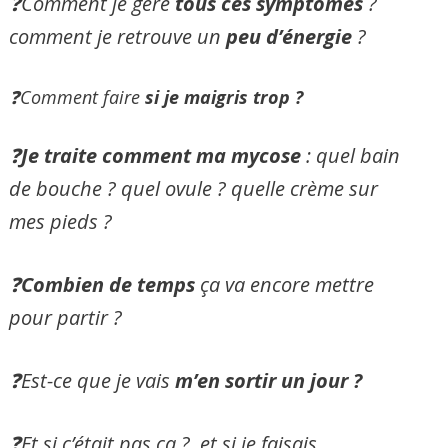
❓Comment je gère
tous ces symptômes
?
comment je retrouve un
peu d’énergie
?
❓Comment faire
si je maigris trop ?
❓
Je traite comment ma mycose
: quel bain
de bouche ? quel ovule ? quelle crème sur
mes pieds ?
❓
Combien de temps
ça va encore mettre
pour partir ?
❓Est-ce que je vais
m’en sortir un jour ?
❓Et si c’était pas ça ? et si je faisais