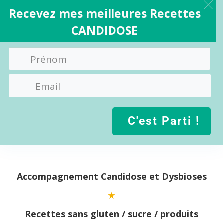
Recevez mes meilleures Recettes
CANDIDOSE
C'est Parti !
Aller
au
contenu
Accompagnement Candidose et Dysbioses
Recettes sans gluten / sucre / produits