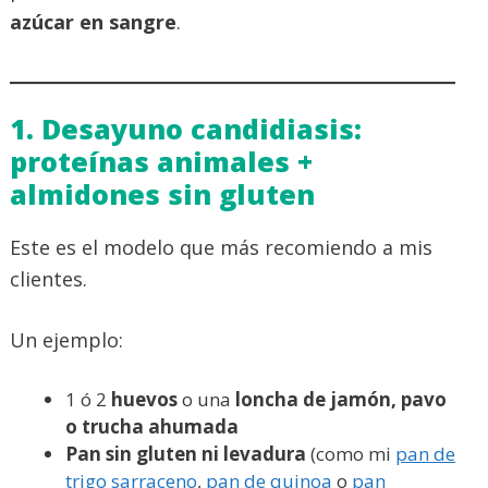
azúcar en sangre
.
1. Desayuno candidiasis:
proteínas animales +
almidones sin gluten
Este es el modelo que más recomiendo a mis
clientes.
Un ejemplo:
1 ó 2
huevos
o una
loncha de jamón, pavo
o trucha ahumada
Pan sin gluten ni levadura
(como mi
pan de
trigo sarraceno
,
pan de quinoa
o
pan