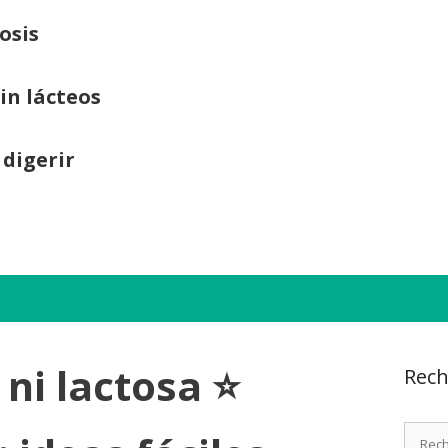
osis
sin lácteos
 digerir
 ni lactosa ⭐
Rech
Recher