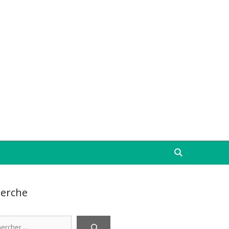
erche
cher