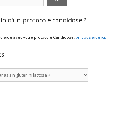
in d'un protocole candidose ?
 d'aide avec votre protocole Candidose,
on vous aide ici
.
ts
rías