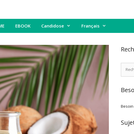
ME
EBOOK
Candidose
Français
Rech
Recher
Beso
Besoin
Suje