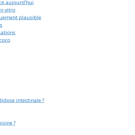
nce aujourd’hui
n vitro
uement plausible
s
sations
 coco
didose intestinale ?
isine ?