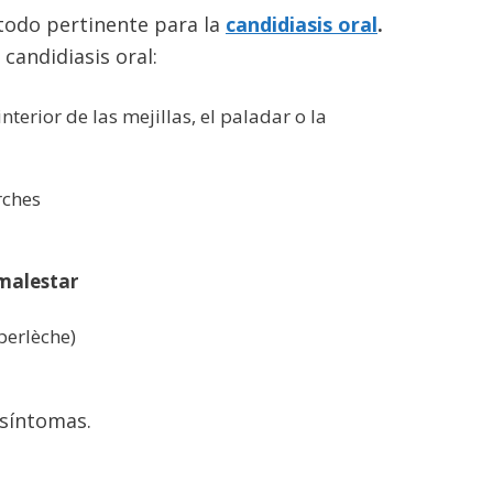
todo pertinente para la
candidiasis oral
.
candidiasis oral:
interior de las mejillas, el paladar o la
rches
 malestar
perlèche)
 síntomas.