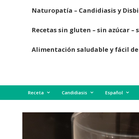
Saltar
Naturopatía – Candidiasis y Disbi
al
contenido
Recetas sin gluten – sin azúcar – 
Alimentación saludable y fácil de
Receta
Candidiasis
Español