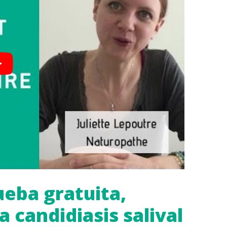
ueba gratuita,
la candidiasis salival