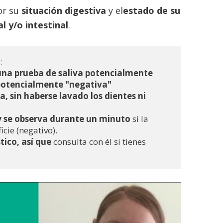
or su
situación digestiva
y el
estado de su
al y/o intestinal
.
:
una prueba de saliva potencialmente 
 potencialmente "negativa" 
 sin haberse lavado los dientes ni 
 y se observa durante un minuto
 si la 
icie (negativo).
ico, así que
 consulta con él si tienes 