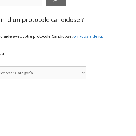
in d'un protocole candidose ?
 d'aide avec votre protocole Candidose,
on vous aide ici
.
ts
rías