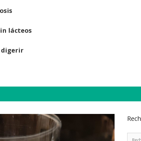
osis
sin lácteos
 digerir
Rech
Recher