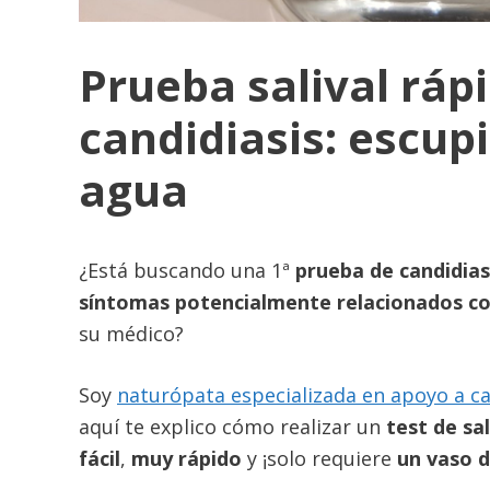
Prueba salival ráp
candidiasis: escup
agua
¿Está buscando una 1ª
prueba de candidias
síntomas potencialmente relacionados co
su médico?
Soy
naturópata especializada en apoyo a ca
aquí te explico cómo realizar un
test de sa
fácil
,
muy rápido
y ¡solo requiere
un vaso 