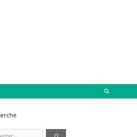
erche
cher