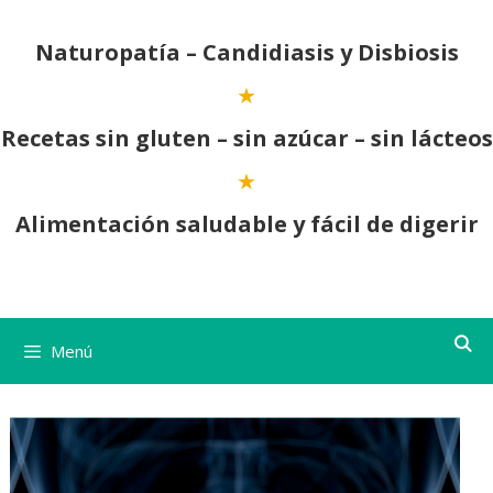
Saltar
al
Naturopatía – Candidiasis y Disbiosis
contenido
Recetas sin gluten – sin azúcar – sin lácteos
Alimentación saludable y fácil de digerir
Menú