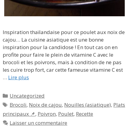
Inspiration thaïlandaise pour ce poulet aux noix de
cajou… La cuisine asiatique est une bonne
inspiration pour la candidose ! En tout cas on en
profite pour faire le plein de vitamine C avec le
brocoli et les poivrons, mais à condition de ne pas
les cuire trop fort, car cette fameuse vitamine C est
…
Lire plus
Catégories
Uncategorized
Étiquettes
Brocoli
,
Noix de cajou
,
Nouilles (asiatique)
,
Plats
principaux 📌
,
Poivron
,
Poulet
,
Recette
Laisser un commentaire