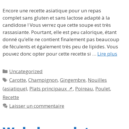
Encore une recette asiatique pour un repas
complet sans gluten et sans lactose adapté à la
candidose ! Vous verrez que cette soupe est très
rassasiante. Pourtant, elle est peu calorique, étant
donné qu’elle ne contient finalement pas beaucoup
de féculents et également très peu de lipides. Vous
pouvez donc opter pour cette recette si …
Lire plus
Catégories
Uncategorized
Étiquettes
Carotte
,
Champignon
,
Gingembre
,
Nouilles
(asiatique)
,
Plats principaux 📌
,
Poireau
,
Poulet
,
Recette
Laisser un commentaire