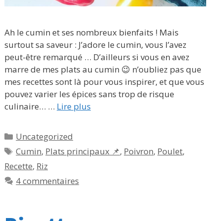
Ah le cumin et ses nombreux bienfaits ! Mais
surtout sa saveur : J’adore le cumin, vous l’avez
peut-être remarqué … D’ailleurs si vous en avez
marre de mes plats au cumin 😉 n’oubliez pas que
mes recettes sont là pour vous inspirer, et que vous
pouvez varier les épices sans trop de risque
culinaire… …
Lire plus
Catégories
Uncategorized
Étiquettes
Cumin
,
Plats principaux 📌
,
Poivron
,
Poulet
,
Recette
,
Riz
4 commentaires