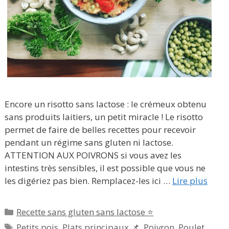
Encore un risotto sans lactose : le crémeux obtenu
sans produits laitiers, un petit miracle ! Le risotto
permet de faire de belles recettes pour recevoir
pendant un régime sans gluten ni lactose.
ATTENTION AUX POIVRONS si vous avez les
intestins très sensibles, il est possible que vous ne
les digériez pas bien. Remplacez-les ici …
Lire plus
Catégories
Recette sans gluten sans lactose ⭐
Étiquettes
Petits pois
,
Plats principaux 📌
,
Poivron
,
Poulet
,