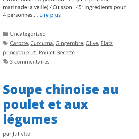
marinade la veille) / Cuisson : 45′ Ingrédients pour
4 personnes …
Lire plus
Catégories
Uncategorized
Étiquettes
Carotte
,
Curcuma
,
Gingembre
,
Olive
,
Plats
principaux 📌
,
Poulet
,
Recette
3 commentaires
Soupe chinoise au
poulet et aux
légumes
par
Juliette