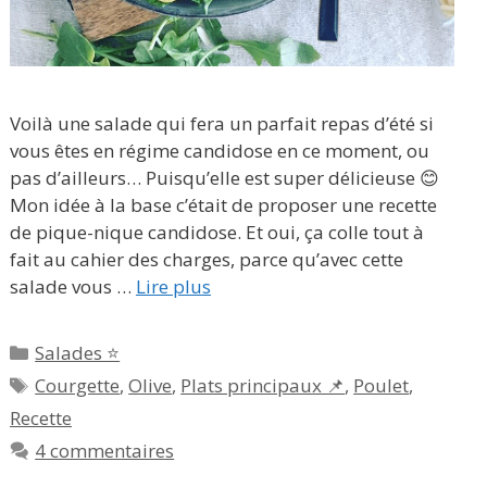
Voilà une salade qui fera un parfait repas d’été si
vous êtes en régime candidose en ce moment, ou
pas d’ailleurs… Puisqu’elle est super délicieuse 😊
Mon idée à la base c’était de proposer une recette
de pique-nique candidose. Et oui, ça colle tout à
fait au cahier des charges, parce qu’avec cette
salade vous …
Lire plus
Catégories
Salades ⭐
Étiquettes
Courgette
,
Olive
,
Plats principaux 📌
,
Poulet
,
Recette
4 commentaires