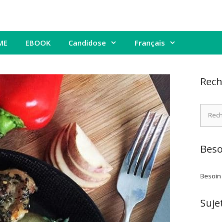
ME
EBOOK
Candidose
Français
Rech
Recher
Beso
Besoin
Suje