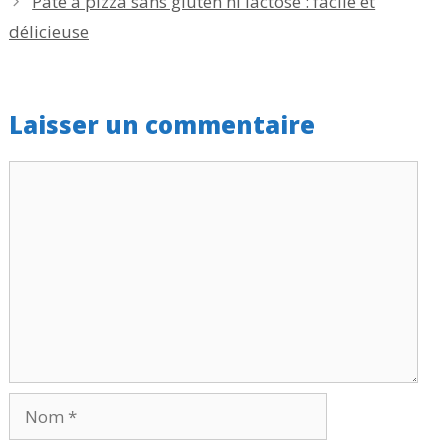
Pâte à pizza sans gluten ni lactose : facile et
délicieuse
Laisser un commentaire
Commentaire
Nom