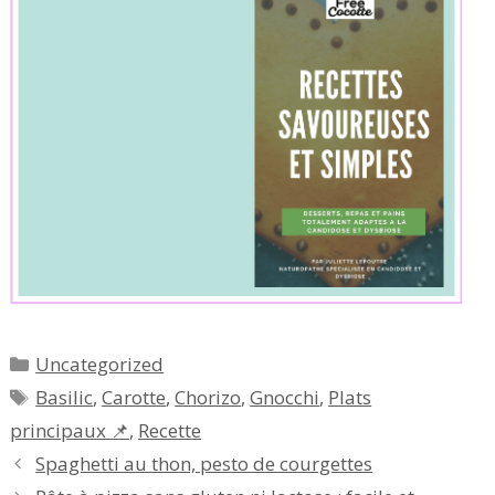
Catégories
Uncategorized
Étiquettes
Basilic
,
Carotte
,
Chorizo
,
Gnocchi
,
Plats
principaux 📌
,
Recette
Spaghetti au thon, pesto de courgettes