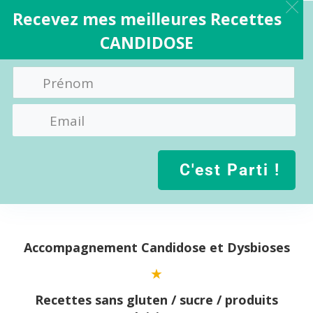
Recevez mes meilleures Recettes
CANDIDOSE
C'est Parti !
Aller
au
contenu
Accompagnement Candidose et Dysbioses
Recettes sans gluten / sucre / produits