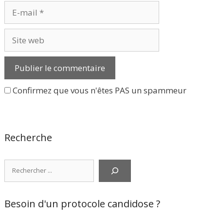
E-
mail
Site
web
Confirmez que vous n'êtes PAS un spammeur
Recherche
Rechercher
Besoin d'un protocole candidose ?