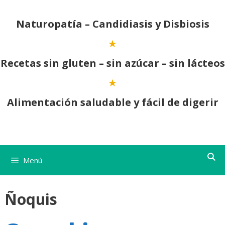
Saltar
al
Naturopatía – Candidiasis y Disbiosis
contenido
Recetas sin gluten – sin azúcar – sin lácteos
Alimentación saludable y fácil de digerir
Menú
Ñoquis