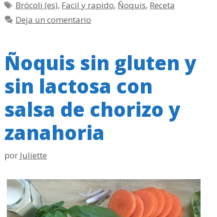
Etiquetas
Brócoli (es)
,
Facil y rapido
,
Ñoquis
,
Receta
Deja un comentario
Ñoquis sin gluten y
sin lactosa con
salsa de chorizo y
zanahoria
por
Juliette