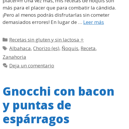
placer»!!! Una vez más, mis recetas de ñoquis son
más para el placer que para combatir la cándida.
¡Pero al menos podrás disfrutarlas sin cometer
demasiados errores! En lugar de …
Leer más
Categorías
Recetas sin gluten y sin lactosa ⭐
Etiquetas
Albahaca
,
Chorizo (es)
,
Ñoquis
,
Receta
,
Zanahoria
Deja un comentario
Gnocchi con bacon
y puntas de
espárragos