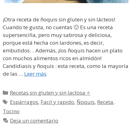
¡Otra receta de ñoquis sin gluten y sin lácteos!
Cuando te gusta, no cuentas 🙂 Es una receta
supersencilla, pero muy sabrosa y deliciosa,
porque está hecha con lardones, es decir,
embutidos… Además, ¡los ñoquis hacen un plato
con muchos alimentos ricos en almidón!
Candidiasis y ñoquis : esta receta, como la mayoría
de las …
Leer más
Categorías
Recetas sin gluten y sin lactosa ⭐
Etiquetas
Espárragos
,
Facil y rapido
,
Ñoquis
,
Receta
,
Tocino
Deja un comentario