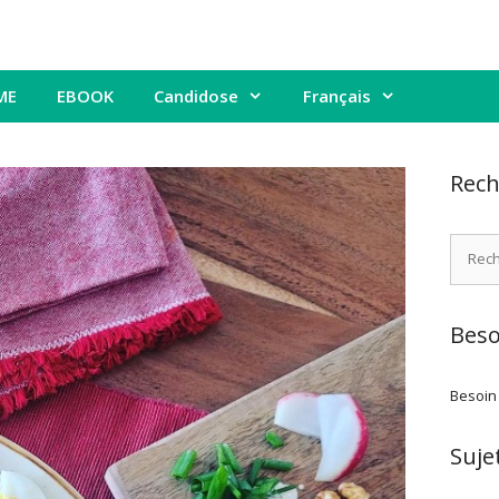
ME
EBOOK
Candidose
Français
Rech
Recher
Beso
Besoin
Suje