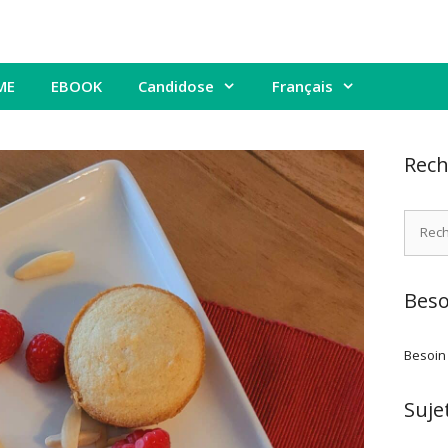
ME
EBOOK
Candidose
Français
Rech
Recher
Beso
Besoin
Suje