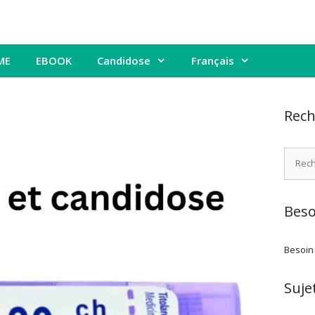
ME
EBOOK
Candidose
Français
Rech
Recher
Beso
Besoin
Suje