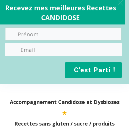
Recevez mes meilleures Recettes
CANDIDOSE
C'est Parti !
Aller
au
contenu
Accompagnement Candidose et Dysbioses
Recettes sans gluten / sucre / produits