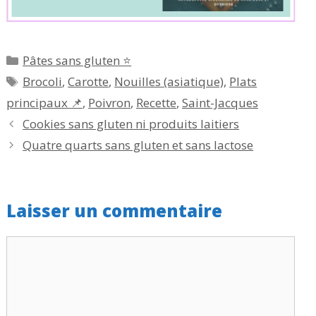
Catégories
Pâtes sans gluten ⭐
Étiquettes
Brocoli
,
Carotte
,
Nouilles (asiatique)
,
Plats
principaux 📌
,
Poivron
,
Recette
,
Saint-Jacques
Cookies sans gluten ni produits laitiers
Quatre quarts sans gluten et sans lactose
Laisser un commentaire
Commentaire