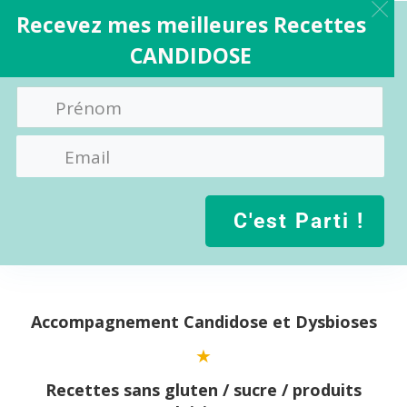
Recevez mes meilleures Recettes
CANDIDOSE
C'est Parti !
Aller
au
contenu
Accompagnement Candidose et Dysbioses
Recettes sans gluten / sucre / produits