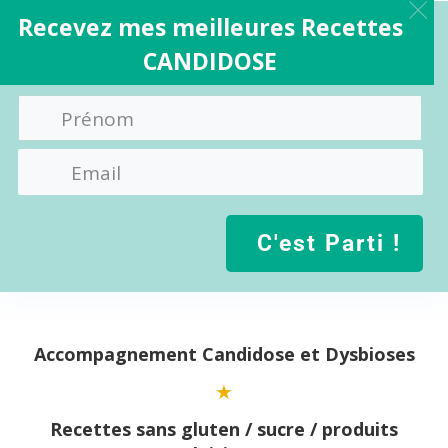
Recevez mes meilleures Recettes
CANDIDOSE
C'est Parti !
Aller
au
contenu
Accompagnement Candidose et Dysbioses
Recettes sans gluten / sucre / produits