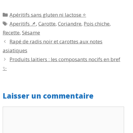
Catégories
Apéritifs sans gluten ni lactose ⭐
Étiquettes
Aperitifs 📌
,
Carotte
,
Coriandre
,
Pois chiche
,
Recette
,
Sésame
Rapé de radis noir et carottes aux notes
asiatiques
Produits laitiers : les composants nocifs en bref
✨
Laisser un commentaire
Commentaire