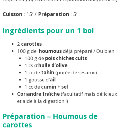
Cuisson
: 15′ /
Préparation
: 5′
Ingrédients pour un 1 bol
2
carottes
100 g de
houmous
déjà préparé / Ou bien :
100 g de
pois chiches cuits
1 cs d’
huile d’olive
1 cc de
tahin
(purée de sésame)
1 gousse d’
ail
1 cc de
cumin + s
el
Coriandre fraîche
(facultatif mais délicieux
et aide à la digestion !)
Préparation – Houmous de
carottes