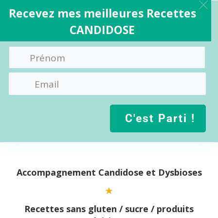
Recevez mes meilleures Recettes
CANDIDOSE
C'est Parti !
Aller
au
contenu
Accompagnement Candidose et Dysbioses
Recettes sans gluten / sucre / produits