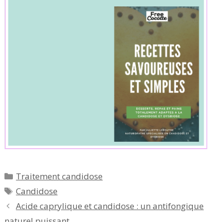
Catégories
Traitement candidose
Étiquettes
Candidose
Acide caprylique et candidose : un antifongique
naturel puissant