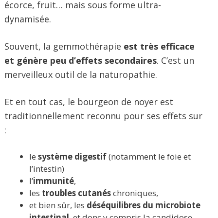
écorce, fruit… mais sous forme ultra-
dynamisée.
Souvent, la gemmothérapie
est très efficace
et génère peu d’effets secondaires
. C’est un
merveilleux outil de la naturopathie.
Et en tout cas, le bourgeon de noyer est
traditionnellement reconnu pour ses effets sur
:
le
système digestif
(notamment le foie et
l’intestin)
l’
immunité
,
les
troubles cutanés
chroniques,
et bien sûr, les
déséquilibres du microbiote
intestinal
, et donc y compris la candidose.