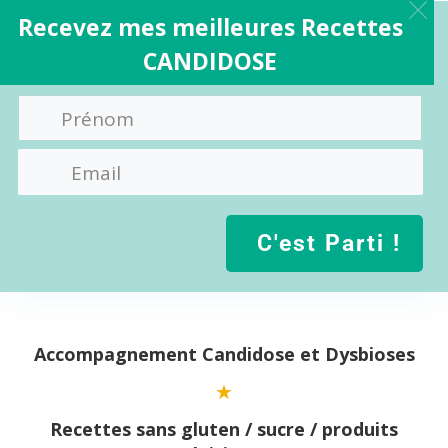
Recevez mes meilleures Recettes
CANDIDOSE
C'est Parti !
Aller
au
contenu
Accompagnement Candidose et Dysbioses
Recettes sans gluten / sucre / produits