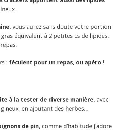
s crackers apportent aussi des lipides
gineux.
ine,
vous aurez sans doute votre portion
gras équivalent à 2 petites cs de lipides,
repas.
rs :
féculent pour un repas, ou apéro
!
vite à la tester de diverse manière,
avec
léagineux, en ajoutant des herbes…
pignons de pin,
comme d’habitude j’adore