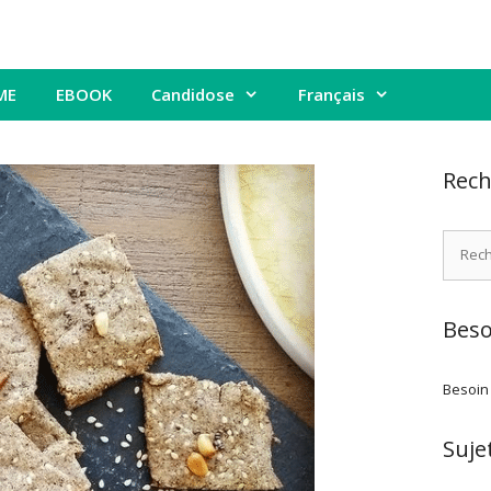
ME
EBOOK
Candidose
Français
Rech
Recher
Beso
Besoin
Suje