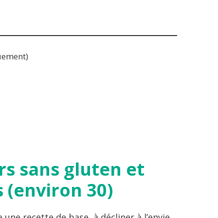
uement)
rs sans gluten et
s (environ 30)
 une recette de base, à décliner à l’envie