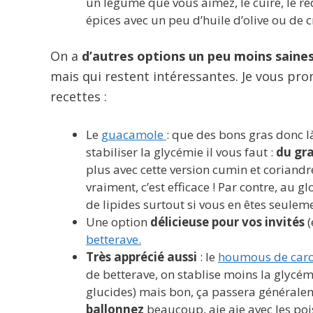
un légume que vous aimez, le cuire, le réd
épices avec un peu d’huile d’olive ou de 
On a
d’autres options un peu moins saine
mais qui restent intéressantes. Je vous pr
recettes :
Le
guacamole
: que des bons gras donc là
stabiliser la glycémie il vous faut :
du gra
plus avec cette version cumin et coriandre
vraiment, c’est efficace ! Par contre, au 
de lipides surtout si vous en êtes seuleme
Une option
délicieuse pour vos invités
(
betterave.
Très apprécié aussi
: le
houmous de caro
de betterave, on stablise moins la glycémi
glucides) mais bon, ça passera générale
ballonnez
beaucoup, aie aie avec les po