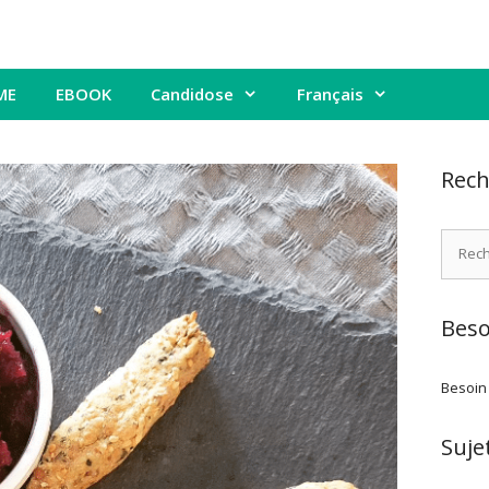
ME
EBOOK
Candidose
Français
Rech
Recher
Beso
Besoin
Suje