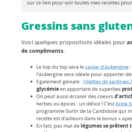
sur ce lien pour voir toutes mes recettes pou
Gressins sans gluten 
Voici quelques propositions idéales pour
a
de compliments
:
Le top du top sera le
caviar d’aubergine
:
l’aubergine sera idéale pour apporter des
Egalement géniale :
rillettes de sardine
glycémie
en apportant de superbes
pro
On peut aussi écraser des coeurs
d’arti
herbes ou épices : un délice ! C’est
Anne-S
programme Sortir de la Candidose qui m’a 
recette est d’ailleurs dans le bonus « a
En fait, pas mal de
légumes se prêtent t