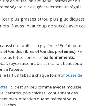
uire en purée, on ajoute sel, herbes et / ou
crème végétale, c’est généralement un régal !
s
(car plus grasses et/ou plus glucidiques)
omets là aussi beaucoup de succès avec ces
 aussi on stabilise la glycémie ! En fait pour
s et/ou des fibres et/ou des protéines)
. En
, vous luttez contre les
ballonnements
,
global, soyez raisonnable car ca fait beaucoup
nt à l’apéro.
elle fait un tabac à chaque fois !) :
mousse de
ttes.
Ici c’est un peu comme avec la mousse
e (carottes, pois chiches : contiennent des
ment bien. Attention quand même si vous
is chiches…