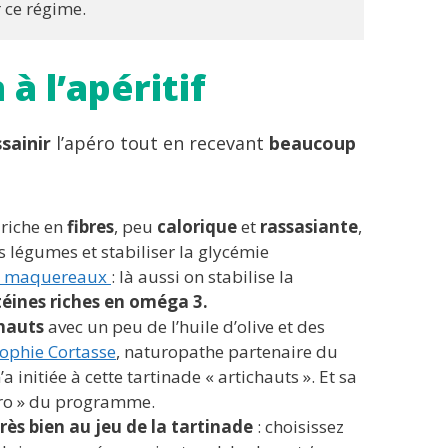
r ce régime.
à l’apéritif
ssainir
l’apéro tout en recevant
beaucoup
 riche en
fibres
, peu
calorique
et
rassasiante
,
 légumes et stabiliser la glycémie
s / maquereaux
: là aussi on stabilise la
téines riches en oméga 3.
chauts
avec un peu de l’huile d’olive et des
ophie Cortasse
, naturopathe partenaire du
initiée à cette tartinade « artichauts ». Et sa
péro » du programme.
rès bien au jeu de la tartinade
: choisissez