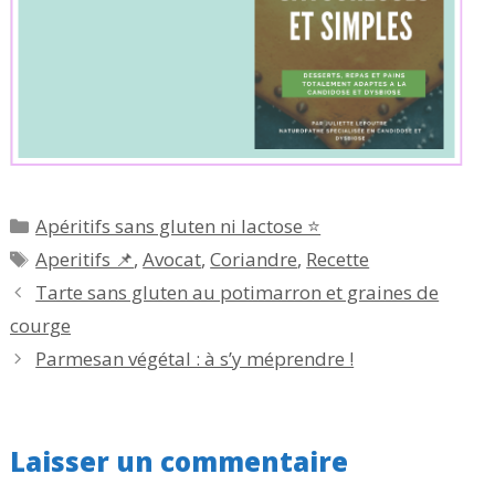
Catégories
Apéritifs sans gluten ni lactose ⭐
Étiquettes
Aperitifs 📌
,
Avocat
,
Coriandre
,
Recette
Tarte sans gluten au potimarron et graines de
courge
Parmesan végétal : à s’y méprendre !
Laisser un commentaire