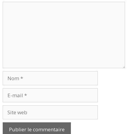
Commentaire
Nom
E-
mail
Site
web