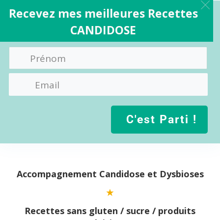
Recevez mes meilleures Recettes
CANDIDOSE
C'est Parti !
Aller
au
contenu
Accompagnement Candidose et Dysbioses
Recettes sans gluten / sucre / produits