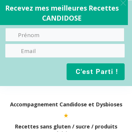
Recevez mes meilleures Recettes
CANDIDOSE
C'est Parti !
Aller
au
contenu
Accompagnement Candidose et Dysbioses
Recettes sans gluten / sucre / produits