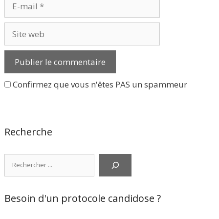
E-
mail
Site
web
Confirmez que vous n'êtes PAS un spammeur
Recherche
Rechercher
Besoin d'un protocole candidose ?