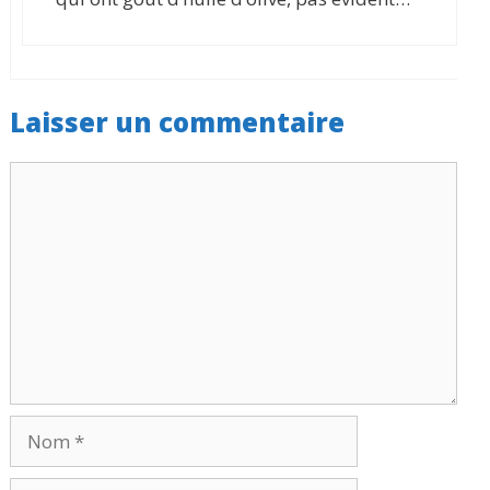
Laisser un commentaire
Commentaire
Nom