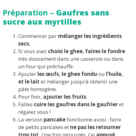
Préparation –
Gaufres sans
sucre aux myrtilles
Commencer par
mélanger les ingrédients
secs.
Si vous avez
choisi le ghee, faites le fondre
très doucement dans une casserole ou dans
un four qui préchauffe.
Ajouter
les œufs, le ghee fondu
ou
l’huile,
et le lait
et mélanger jusqu’à obtenir une
pâte homogène.
Pour finir,
ajouter les fruits
.
Faîtes
cuire
les gaufres dans le gaufrier
et
régalez vous !
La version
pancake
fonctionne aussi : faire
de petits pancakes et
ne pas les retourner
trop tot.
Une fois retournés, j’ai
appuyé