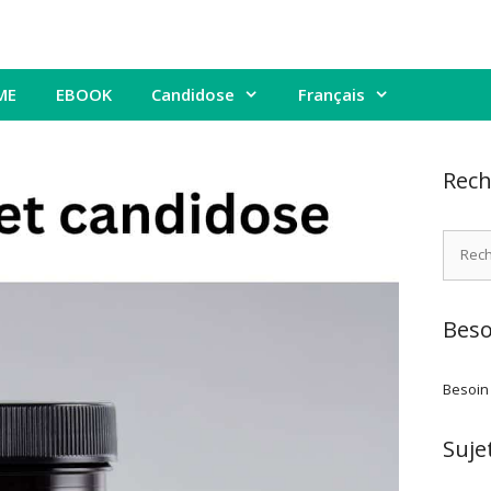
ME
EBOOK
Candidose
Français
Rech
Recher
Beso
Besoin
Suje