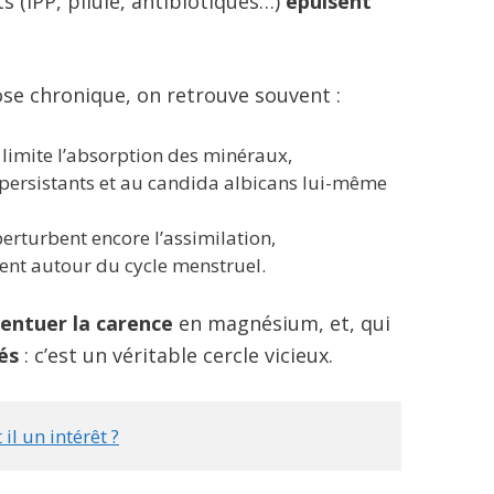
 (IPP, pilule, antibiotiques…)
épuisent
ose chronique, on retrouve souvent :
i limite l’absorption des minéraux,
ersistants et au candida albicans lui-même
perturbent encore l’assimilation,
nt autour du cycle menstruel.
entuer la carence
en magnésium, et, qui
lés
: c’est un véritable cercle vicieux.
il un intérêt ?