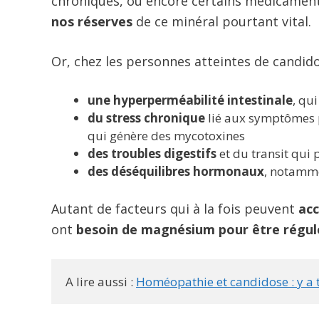
chroniques, ou encore certains médicaments
nos réserves
de ce minéral pourtant vital.
Or, chez les personnes atteintes de candid
une hyperperméabilité intestinale
, qu
du stress chronique
lié aux symptômes p
qui génère des mycotoxines
des troubles digestifs
et du transit qui 
des déséquilibres hormonaux
, notamme
Autant de facteurs qui à la fois peuvent
acc
ont
besoin de magnésium pour être régu
A lire aussi : 
Homéopathie et candidose : y a t 