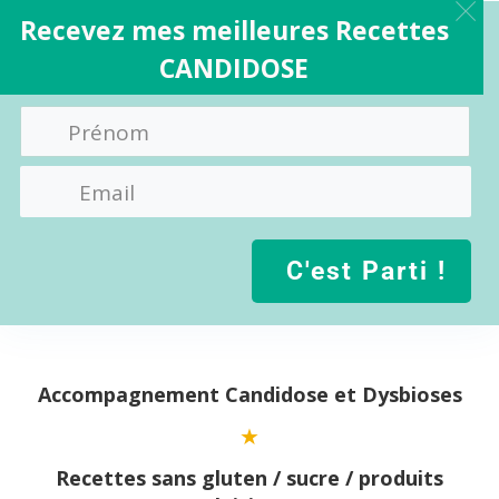
Recevez mes meilleures Recettes
CANDIDOSE
C'est Parti !
Aller
au
contenu
Accompagnement Candidose et Dysbioses
Recettes sans gluten / sucre / produits