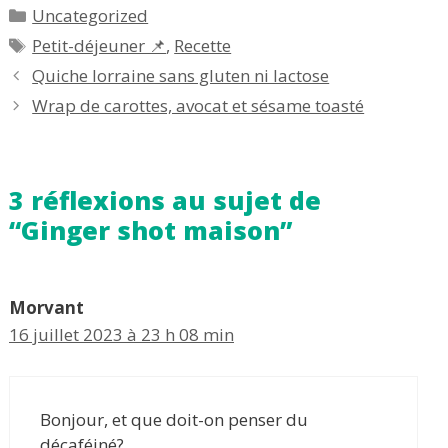
Catégories
Uncategorized
Étiquettes
Petit-déjeuner 📌
,
Recette
Quiche lorraine sans gluten ni lactose
Wrap de carottes, avocat et sésame toasté
3 réflexions au sujet de
“Ginger shot maison”
Morvant
16 juillet 2023 à 23 h 08 min
Bonjour, et que doit-on penser du
décaféiné?