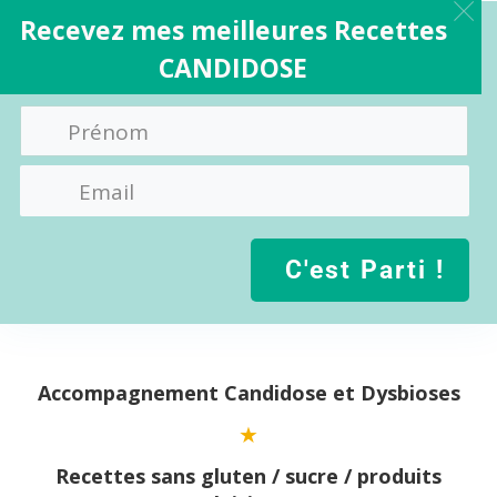
Recevez mes meilleures Recettes
CANDIDOSE
C'est Parti !
Aller
au
contenu
Accompagnement Candidose et Dysbioses
Recettes sans gluten / sucre / produits