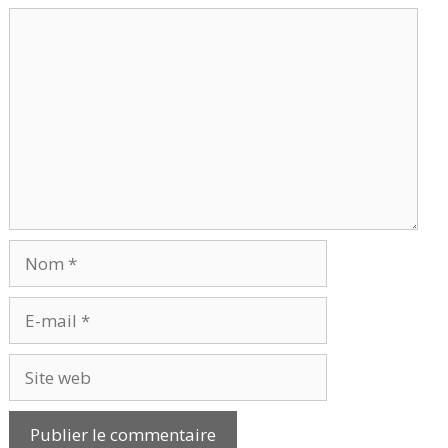
Commentaire
Nom
E-
mail
Site
web