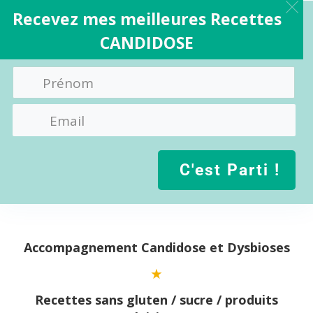
Recevez mes meilleures Recettes
CANDIDOSE
C'est Parti !
Aller
au
contenu
Accompagnement Candidose et Dysbioses
Recettes sans gluten / sucre / produits