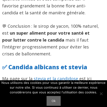
favorise grandement la bonne flore anti-
candida et la santé de manière générale.
💬 Conclusion : le sirop de yacon, 100% naturel,
est
un super aliment pour votre santé et
pour lutter contre le candida
mais il faut
l’intégrer progressivement pour éviter les
crises de ballonnement.
✅ Candida albicans et stevia
Ma page sur la
stevia et la candidose
est ici
Nous utilisons des cookies pour vous garantir la meilleure expérience
mais voici les principales infos à savoir.
sur notre site. Si vous continuez à utiliser ce dernier, nous
considérerons que vous acceptez l'utilisation des cookies.
Peut on utiliser la stevia en cas de candidose ?
Ok
Oui, sans problème surtout si elle est sans