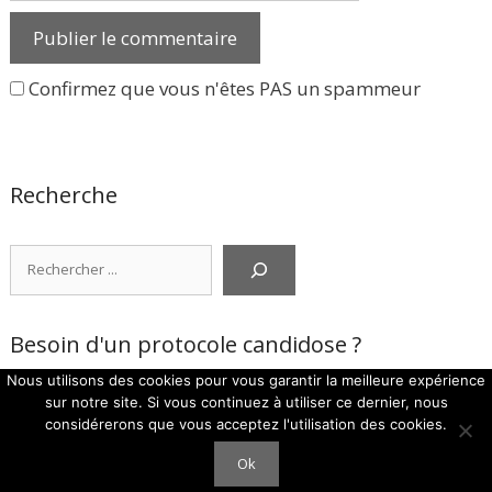
Confirmez que vous n'êtes PAS un spammeur
Recherche
Rechercher
Besoin d'un protocole candidose ?
Nous utilisons des cookies pour vous garantir la meilleure expérience
sur notre site. Si vous continuez à utiliser ce dernier, nous
Besoin d'aide avec votre protocole Candidose,
on vous aide ici
.
considérerons que vous acceptez l'utilisation des cookies.
Sujets
Ok