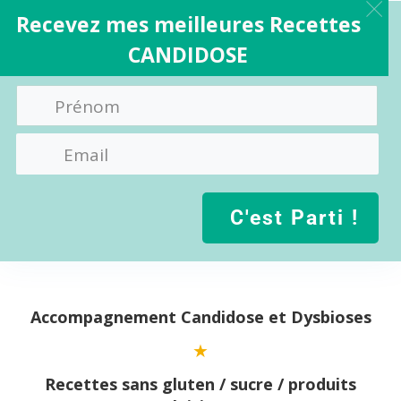
Recevez mes meilleures Recettes
CANDIDOSE
C'est Parti !
Aller
au
contenu
Accompagnement Candidose et Dysbioses
Recettes sans gluten / sucre / produits