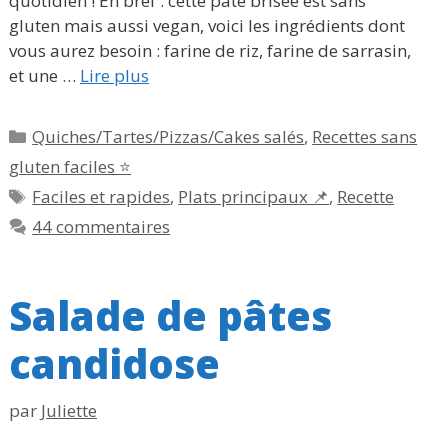
quotidien ! En bref : cette pâte brisée est sans
gluten mais aussi vegan, voici les ingrédients dont
vous aurez besoin : farine de riz, farine de sarrasin,
et une …
Lire plus
Catégories
Quiches/Tartes/Pizzas/Cakes salés
,
Recettes sans
gluten faciles ⭐
Étiquettes
Faciles et rapides
,
Plats principaux 📌
,
Recette
44 commentaires
Salade de pâtes
candidose
par
Juliette