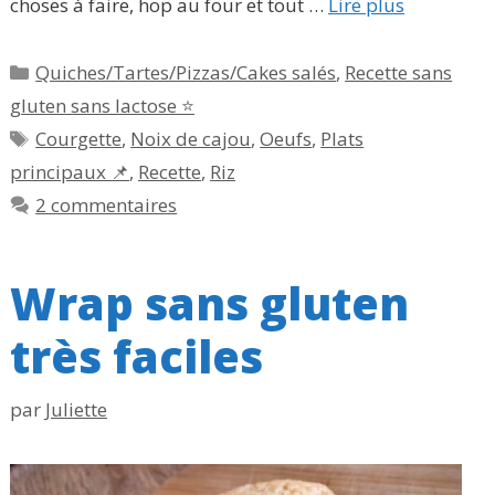
choses à faire, hop au four et tout …
Lire plus
Catégories
Quiches/Tartes/Pizzas/Cakes salés
,
Recette sans
gluten sans lactose ⭐
Étiquettes
Courgette
,
Noix de cajou
,
Oeufs
,
Plats
principaux 📌
,
Recette
,
Riz
2 commentaires
Wrap sans gluten
très faciles
par
Juliette