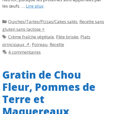
les œufs. …
Lire plus
Catégories
Quiches/Tartes/Pizzas/Cakes salés
,
Recette sans
gluten sans lactose ⭐
Étiquettes
Crème fraîche végétale
,
Pâte brisée
,
Plats
principaux 📌
,
Poireau
,
Recette
4 commentaires
Gratin de Chou
Fleur, Pommes de
Terre et
Maquereaux