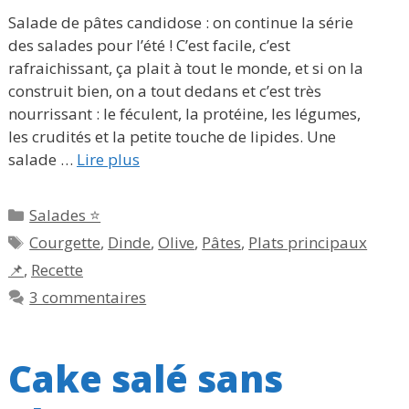
Salade de pâtes candidose : on continue la série
des salades pour l’été ! C’est facile, c’est
rafraichissant, ça plait à tout le monde, et si on la
construit bien, on a tout dedans et c’est très
nourrissant : le féculent, la protéine, les légumes,
les crudités et la petite touche de lipides. Une
salade …
Lire plus
Catégories
Salades ⭐
Étiquettes
Courgette
,
Dinde
,
Olive
,
Pâtes
,
Plats principaux
📌
,
Recette
3 commentaires
Cake salé sans