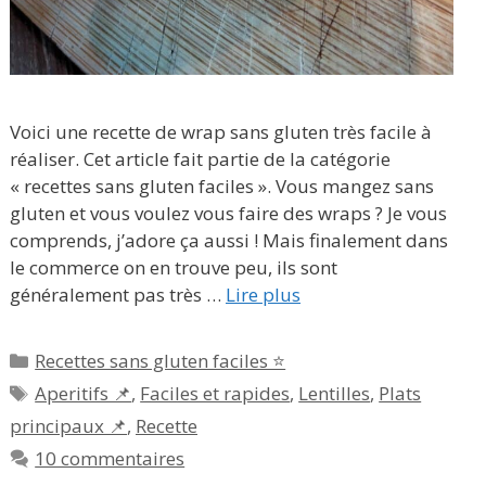
Voici une recette de wrap sans gluten très facile à
réaliser. Cet article fait partie de la catégorie
« recettes sans gluten faciles ». Vous mangez sans
gluten et vous voulez vous faire des wraps ? Je vous
comprends, j’adore ça aussi ! Mais finalement dans
le commerce on en trouve peu, ils sont
généralement pas très …
Lire plus
Catégories
Recettes sans gluten faciles ⭐
Étiquettes
Aperitifs 📌
,
Faciles et rapides
,
Lentilles
,
Plats
principaux 📌
,
Recette
10 commentaires