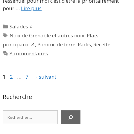
l’essentiel pour moi c’est d’être là prioritairement
pour …
Lire plus
Catégories
Salades ⭐
Étiquettes
Noix de Grenoble et autres noix
,
Plats
principaux 📌
,
Pomme de terre
,
Radis
,
Recette
8 commentaires
Page
Page
Page
1
2
…
7
→
suivant
Recherche
Rechercher