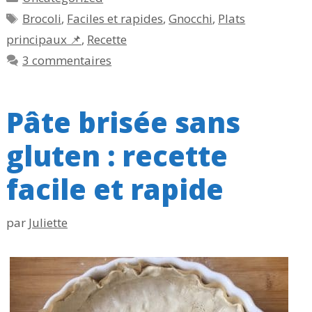
Étiquettes
Brocoli
,
Faciles et rapides
,
Gnocchi
,
Plats
principaux 📌
,
Recette
3 commentaires
Pâte brisée sans
gluten : recette
facile et rapide
par
Juliette