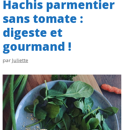
Hachis parmentier
sans tomate :
digeste et
gourmand !
par
Juliette