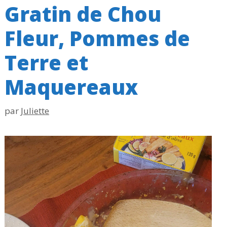
Gratin de Chou
Fleur, Pommes de
Terre et
Maquereaux
par
Juliette