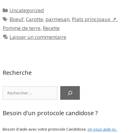
Catégories
Uncategorized
Étiquettes
Boeuf
,
Carotte
,
parmesan
,
Plats principaux 📌
,
Pomme de terre
,
Recette
Laisser un commentaire
Recherche
Rechercher
Besoin d'un protocole candidose ?
Besoin d'aide avec votre protocole Candidose,
on vous aide ici
.