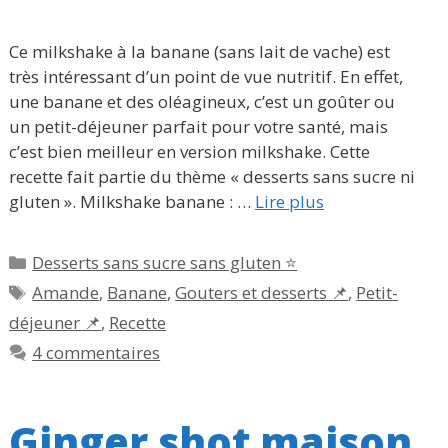
Ce milkshake à la banane (sans lait de vache) est
très intéressant d’un point de vue nutritif. En effet,
une banane et des oléagineux, c’est un goûter ou
un petit-déjeuner parfait pour votre santé, mais
c’est bien meilleur en version milkshake. Cette
recette fait partie du thème « desserts sans sucre ni
gluten ». Milkshake banane : …
Lire plus
Catégories
Desserts sans sucre sans gluten ⭐
Étiquettes
Amande
,
Banane
,
Gouters et desserts 📌
,
Petit-
déjeuner 📌
,
Recette
4 commentaires
Ginger shot maison