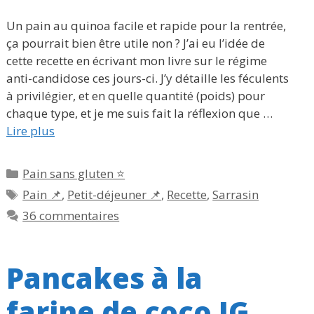
Un pain au quinoa facile et rapide pour la rentrée,
ça pourrait bien être utile non ? J’ai eu l’idée de
cette recette en écrivant mon livre sur le régime
anti-candidose ces jours-ci. J’y détaille les féculents
à privilégier, et en quelle quantité (poids) pour
chaque type, et je me suis fait la réflexion que …
Lire plus
Catégories
Pain sans gluten ⭐
Étiquettes
Pain 📌
,
Petit-déjeuner 📌
,
Recette
,
Sarrasin
36 commentaires
Pancakes à la
farine de coco IG