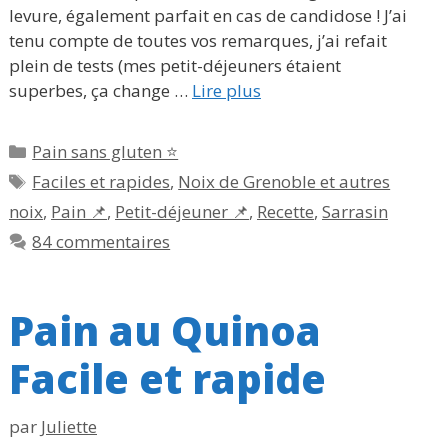
levure, également parfait en cas de candidose ! J’ai
tenu compte de toutes vos remarques, j’ai refait
plein de tests (mes petit-déjeuners étaient
superbes, ça change …
Lire plus
Catégories
Pain sans gluten ⭐
Étiquettes
Faciles et rapides
,
Noix de Grenoble et autres
noix
,
Pain 📌
,
Petit-déjeuner 📌
,
Recette
,
Sarrasin
84 commentaires
Pain au Quinoa
Facile et rapide
par
Juliette