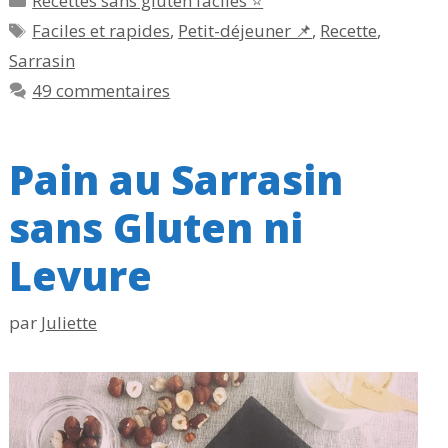
Recettes sans gluten faciles ⭐
Étiquettes
Faciles et rapides
,
Petit-déjeuner 📌
,
Recette
,
Sarrasin
49 commentaires
Pain au Sarrasin
sans Gluten ni
Levure
par
Juliette