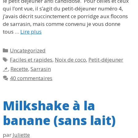
le petit déjeuner anti candidose. Pour celles et ceux
qui l’ont vue, il s’agit du petit-déjeuner numéro 4,
j’avais décrit succinctement ce porridge aux flocons
de sarrasin, mais comme convenu je vous donne
tous …
Lire plus
Catégories
Uncategorized
Étiquettes
Faciles et rapides
,
Noix de coco
,
Petit-déjeuner
📌
,
Recette
,
Sarrasin
40 commentaires
Milkshake à la
banane (sans lait)
par
Juliette