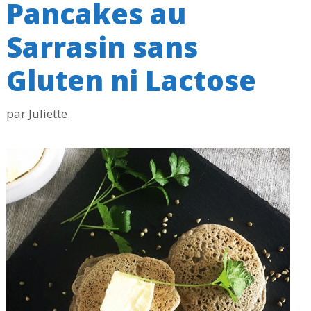
Pancakes au
Sarrasin sans
Gluten ni Lactose
par
Juliette