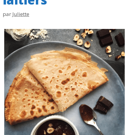
par
Juliette