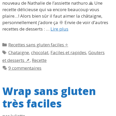
nouveau de Nathalie de l’assiette nathuro 🙏 Une
recette délicieuse qui va encore beaucoup vous
plaire…! Alors bien sûr il faut aimer la châtaigne,
personnellement j’adore ça 🌞 Envie de voir d’autres
recettes de desserts : …
Lire plus
Catégories
Recettes sans gluten faciles ⭐
Étiquettes
Chataigne
,
chocolat
,
Faciles et rapides
,
Gouters
et desserts 📌
,
Recette
9 commentaires
Wrap sans gluten
très faciles
par
Juliette