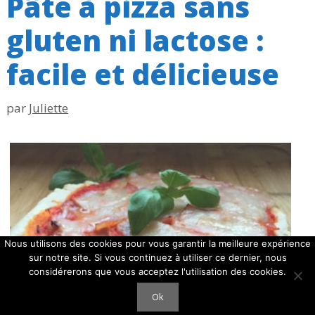
Pâte à pizza sans
gluten ni lactose :
facile et délicieuse
par
Juliette
Nous utilisons des cookies pour vous garantir la meilleure expérience
sur notre site. Si vous continuez à utiliser ce dernier, nous
considérerons que vous acceptez l'utilisation des cookies.
Ok