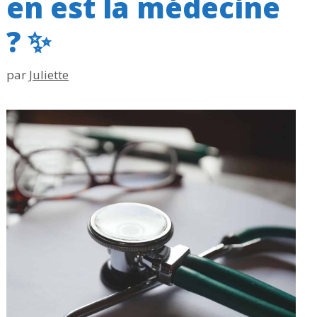
en est la médecine
? ✨
par
Juliette