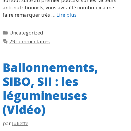
Surtout suite au premier podcast sur les facteurs
anti-nutritionnels, vous avez été nombreux à me
faire remarquer très …
Lire plus
Catégories
Uncategorized
29 commentaires
Ballonnements,
SIBO, SII : les
légumineuses
(Vidéo)
par
Juliette