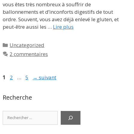
vous êtes très nombreux à souffrir de
ballonnements et d’inconforts digestifs de tout
ordre. Souvent, vous avez déjà enlevé le gluten, et
peut-être aussi les …
Lire plus
Catégories
Uncategorized
2 commentaires
Page
Page
Page
1
2
…
5
→
suivant
Recherche
Rechercher