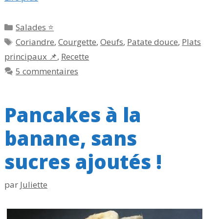
Catégories
Salades ⭐
Étiquettes
Coriandre
,
Courgette
,
Oeufs
,
Patate douce
,
Plats
principaux 📌
,
Recette
5 commentaires
Pancakes à la
banane, sans
sucres ajoutés !
par
Juliette