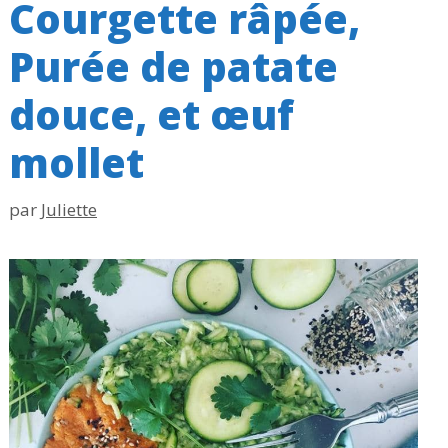
Courgette râpée,
Purée de patate
douce, et œuf
mollet
par
Juliette