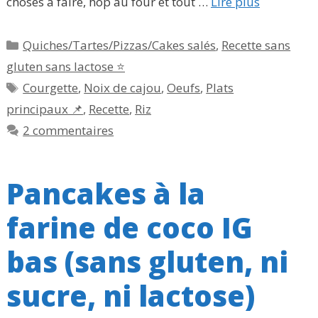
choses à faire, hop au four et tout …
Lire plus
Catégories
Quiches/Tartes/Pizzas/Cakes salés
,
Recette sans
gluten sans lactose ⭐
Étiquettes
Courgette
,
Noix de cajou
,
Oeufs
,
Plats
principaux 📌
,
Recette
,
Riz
2 commentaires
Pancakes à la
farine de coco IG
bas (sans gluten, ni
sucre, ni lactose)